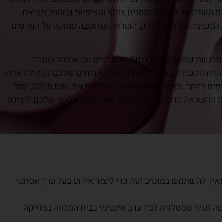
 הוותיקים. כשלוח הזמנים צפוף והציפיות גבוהות, מציאת
 לרגש באמת הופכת למשימה שדורשת דיוק, השראה ומחשבה עמוקה על הפרטים
 25 שנות זוגיות לחגיגה מרגשת שמשלבת זיכרונות נוסטלגיים עם אווירה שמחה
ה החיה והשירה בציבור הופכות את האורחים שלכם לקהילה אחת
חוגגת, תוך יצירת זיכרון מתועד שישמר את הרגעים היפים ביותר. נסקור את המגמות המובילות של שנת 2026, החל
ם את ההשראה הדרושה כדי להפוך את חתונת הכסף שלכם ליצירה
יך להשתמש במוטיב הזה כדי ליצור אירוע בעל ערך אסתטי
אין 25 שנעים בין חופשה זוגית נוסטלגית לבין ערב אינטימי בבית המלווה במוזיקה