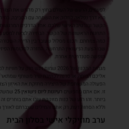
לפעמים, הרעש של העולם בחוץ רק מדגיש את הצורך 
הוא דרך נפלאה לחלוק את השמחה עם הסביבה, בחיר
הקשר ובנרטיב האישי שלכם. אחד הדרכים המרגשות ב
התחנות הראשונות של הקשר. הבחירה לצאת למסע בעק
כמה צמחתם. תכננו מסלול שעובר בין הדירה השכורה
שבו הצעת הנישואין התרחשה. החזרה למקומות הפיזי
חופשה סטנדרטית אחרת.
מגמות התכנון של 2026 שמות דגש חז
אליכם הביתה, או סדנה לכתיבת שיר משותף שמתאר את
הפעולה המשותפת של היצירה מחזקת את האיזון הצור
זו. אם אתם מחפשים
רעיונות ליום נישואין 25
שמשלבים
ביותר. זהו רגע של כנות מזוקקת שבו אתם בוחרים זה 
וללא הסחות דעת, רק אתם והמילים שצברתם לאורך ה
ערב מוזיקלי אישי בסלון הבית