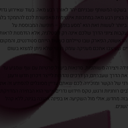
בשקט המשותף שבניתם יחד לאורך רבע מאה. בעוד שאירוע גדול
ה בציון רבע מאה במתכונת אינטימית מאפשרת לכם להתמקד בלב
יותר לעשות זאת הוא "מסע בזמן" – חופשה המבוססת על
בות ציוני הדרך שלכם אינה רק נוסטלגיה, אלא הזדמנות לראות
 הראשונה, הפארק שבו טיילתם כשעוד הייתם סטודנטים, והמקום
ים שעיצבו אתכם מעניקה עומק רגשי שלא ניתן למצוא בשום
ק על חוויות למידה ויצירה משותפות. סדנאות בישול פרטיות עם שף שמגיע עד
 הדרך שעברתם, הן דרכים נהדרות לייצר זיכרון חדש ורענן.
ני של הקשר ומזכירה לכם שאתם עדיין מסוגלים להפתיע זה את
 רוחניות ורגש, טקס חידוש נדרים אישי הוא הבחירה המדויקת
בזה מחדש, אולי מול השקיעה או בפינה אהובה בגינה, ללא קהל
שנים.