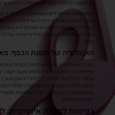
עם התקנות פרחים רחבות ידיים ותאורה דרמטית שיוצר
כשמחפשים
רעיונות ליום נישואין 25
, חשוב לזכור ש
והפכו לאנשים עצמאיים, ההורים עדיין צעירים ברוחם,
שבו ניתן לאסוף את כל הדורות תחת קורת גג אחת, ולי
האנרגיה של ההווה. המטרה היא לייצר מרחב שבו כל א
שלכם.
האבולוציה של חתונת הכסף: מאז
בעבר, חגיגות חתונת הכסף נטו להיות טקסיות וקשיחות
הציפיות של הזוגות המודרניים השתנו מקצה לקצה. ישנו
עכשווי וקליל. האירוע הופך ל"בין-דורי" באופן טבעי,
במקום לצפות
אינטראקטיביות ובין אם דרך שירה משותפת שמעוררת 
המשותפת שלכם.
רעיונות לחגיגה אינטימית: לציין 25 שנים ב