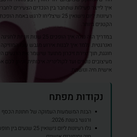
איך לייצר פעילות שתחבר בין הנכדים הצעירים לחברים
רעיונות ליום נישואין 25 שיצליחו
הקטנים ביותר.
במדריך הזה נגלה איך הופכים
ואנרגטית. נלמד איך לבנות אירוע מגבש שבו המוזיק
מעיצובים נועזים ועד לקולינריה איכותית, וניתן לכ
אישית חיה ונושמת.
נקודות מפתח
הבנת המשמעות העמוקה של חתונת הכסף וא
ורגשי בשנת 2026.
גלו רעיונות ליום נישו
חיה וסיפורים אישיים.