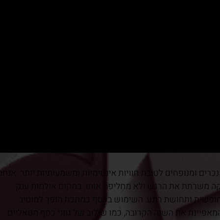
מתרחקת מאירועים מנכרים ומנופחים לטובת חוויות אינטימיות ומשמעותיות יותר. אנחנ
יקה משרתת את הרגש ולא מחליפה אותו. במקום אולמות ענק
 חופשית ותחושת רוגע. השימוש בכסף כמתכת הופך למוטיב
המאפיינת את השנה הקרובה, כמו שילוב של גווני כסף מטאליים