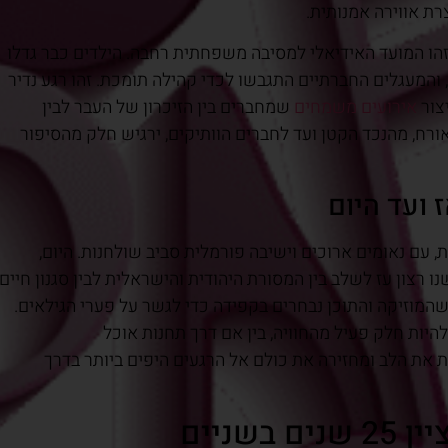
ת אווירה אמנותית.
זהו המועד האידיאלי למסיבה משפחתית רחבה. הילדים כבר גדלו
 והמעגלים החברתיים התגבשו לכדי קהילה תומכת. זהו רגע נדיר
צור
אירועים משמחים
שמחברים בין הזיכרון של העבר לבין
ורח, מהנכד הקטן ועד לחברים הוותיקים, ירגיש חלק מהסיפור
 ועד היום
, עם נאומים ארוכים וישיבה פורמלית סביב שולחנות. היום,
 רצון עז לשלב בין המסורת היהודית והישראלית לבין סגנון חיים
 כשהמוזיקה והתוכן נבחרים בקפידה כדי לגשר על פערי הגילאים.
 במופע מהצד, האורחים ב-2026 רוצים להיות חלק פעיל מהחוויה, בין אם דרך תחנות אוכל
את הלב ומחזירה את כולם אל הרגעים היפים ביותר בדרך
שניים