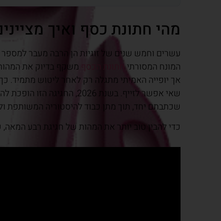
מהי חתונת כסף ואיך מציינים 25 שנות זוגיות ב-026
עשרים וחמש שנים של זוגיות הן הרבה מעבר למספר ע
המונח המסורתי
חתונת הכסף
משקף בדיוק את המהות ה
אך יופייה האמיתי מתגלה רק לאחר ליטוש מתמיד. כך 
שאי אפשר לזייף. בשנת 2026, ה
שכתבתם יחד, תוך מתן כבוד להיסטוריה המשותפת ול
כדי להבין טוב יותר את המהות של חגיגת רבע המאה, כ