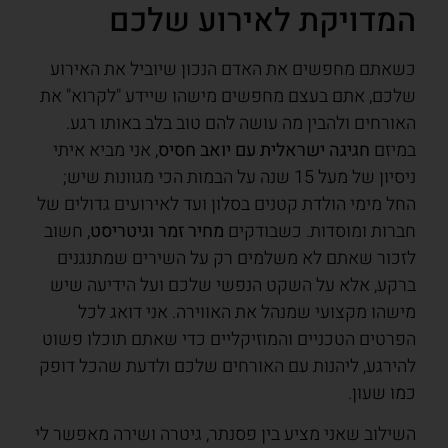
המדויקת לאירוע שלכם
כשאתם מחפשים את האדם הנכון שיוביל את האירוע
שלכם, אתם בעצם מחפשים מישהו שיידע "לקרוא" את
האורחים ולהבין מה עושה להם טוב בלב באותו רגע.
במיזם
חגיגה ישראלית עם יואב חסיס
, אני מביא איתי
ניסיון של מעל 15 שנה על הבמות הכי מגוונות שיש;
החל מימי הולדת קטנים בסלון ועד לאירועים גדולים של
חברות ומוסדות. כשבודקים
מחיר זמר וגיטריסט
, חשוב
לזכור שאתם לא משלמים רק על השירים שמתנגנים
ברקע, אלא על השקט הנפשי שלכם ועל הידיעה שיש
מישהו מקצועי שמנהל את האווירה. אני דואג לכל
הפרטים הטכניים והמוזיקליים כדי שאתם תוכלו פשוט
להירגע, ליהנות עם האורחים שלכם ולדעת שהכל דופק
כמו שעון.
השילוב שאני מציע בין פסנתר, גיטרה ושירה מאפשר לי