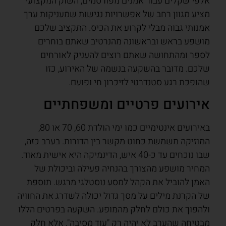
אלפי שקלים עבור אמנים מפורסמים, השוק המקצועי
מציע מגוון רחב של אפשרויות נגישות שמעניקות ערך
אמנותי גבוה מבלי לקרוע את הכיס. התקציב שלכם
מושפע בראש ובראשונה מהנרטיב שאתם בוחרים
לספר ומהתחושה שאתם רוצים להעניק לאורחים
שלכם. מדובר בהשקעה בנשמה של האירוע, כזו
שהופכת רגע סטנדרטי לזיכרון חי ופועם.
אירועים פרטיים ומשפחתיים
באירועים אינטימיים כמו ימי הולדת 60, 70 או 80,
המוזיקה משמשת כחוט מקשר בין הדורות. בערב כזה,
שבו נוכחים עד כ-40 איש, הדינמיקה היא אישית מאוד.
המחיר מושפע מהצורך בהנחיה פעילה וביכולת של
האמן להוביל את הקהל למסע נוסטלגי מרגש. תוספת
של הקרנת מילים על מסך גדול יכולה לשדרג את החוויה
ולהפוך את כולם לחלק מהמופע. השקעה בפרטים הללו
מבטיחה שהערב לא יהיה רק "עוד מסיבה", אלא חלק