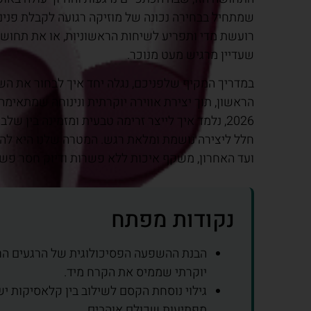
שמתחיל בבחירה נכונה של מוזיקה רגועה לקבלת פנים
רועשת מדי ותפריע לשיחות הראשוניות, או את תחו
שעדיין מרגיש מעט מנוכר.
במדריך המקיף שלפניכם, נגלה יחד איך לבחור את הש
הראשון, תוך יצירת אווירה יוקרתית ונינוחה שמתאימה
2026, נלמד איך לייצר זרימה טבעית ומזמינה בין של
חלל ליצירה נושמת ומלאת רגש. המטרה שלנו היא להע
ועד האחרון, משקף איכות ללא פשרות ודיוק חסר פשר
נקודות מפתח
הבנת ההשפעה הפסיכולוגית של הרגעים הרא
יוקרתי שממיס את הקרח מיד.
גילוי נוסחת הקסם לשילוב בין קלאסיקות י
מפתיעות שכולם אוהבים.