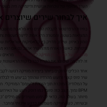
הערך המוסף של נוכחות אנושית ודינמיקה חיה בשטח.
איך לבחור שירים שיוצרים או
בחירת הרפרטואר לקבלת הפנים היא מלאכת מחשבת ש
המציאות בשטח, והמטרה היא אחת: לייצר מעטפת צל
טמון באיזון. שילוב מדויק בין קלאסיקות ישראליות שנ
ונינוחות. כאשר האורח מזהה שיר אהוב, גם אם הוא מבו
מחקרים על הקשר בין מוזיקה לחיבור חברתי
מראים שצ
זה לזה, מה ששובר את הקרח כבר בדקות הראשונות ש
שיר פופ קצבי ורועש מהרדיו שהופך בביצוע חי לבל
על המלודיה המוכרת תוך הורדת ה"עומס" המוזיקלי. ח
BPM נמוך. קצב כזה פועל כמו דופק רגוע של האיר
מיותר. בשלב הזה, כדאי להימנע משירים עם מילים "כב
ובשיחה, כשהמוזיקה משמשת כרקע איכותי ומחבר.