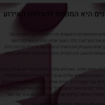
נים היא המפתח להצלחת האירוע
ים מהמתאבנים הראשונים. זהו כרטיס הביקור האמיתי של
את הטון לערב כולו. כאשר אנחנו בוחרים במוזיקה רגועה
; אנחנו מעצבים את החוויה הרגשית של כל אדם שנכנס בדלת.
העמוס והרועש, לבין המרחב החגיגי והאינטימי שיצרתם בתכנון
הורדת רמות המתח. האורחים שלכם מגיעים אחרי יום עבודה, נסיעה
ת למערכת העצבים שלהם שהם יכולים להוריד מגננות ולהתחיל
דיוק עבור המטרה הזו: יצירת אווירה נינוחה שמאפשרת לאנשים
הסוד למניעת אותו "שקט מביך" של תחילת האירוע; המוזיקה
להתחיל בשיחות קלילות מבלי להתאמץ לשמוע אחד את השני.
והשפעתם על החלל, כדאי לצפות בסרטון הבא: