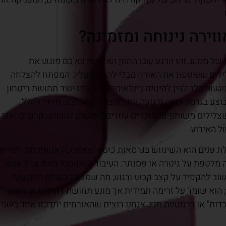
וירה נינוחה ומזמינה?
ל ממש. זהו הרגע שבו החזון האמנותי שלכם פוגש את
ילים שעוטפת את האורח מבלי להכביד עליו. המפתח להצלחה
וגעות בלב לבין להיטים בינלאומיים מוכרים יוצר תחושת ביטחון
צע בגרסה שונה ורגועה יותר, נוצר אצלו חיבור מיידי לחלל.
לילים משותפים ומוכרים עוזרים לאנשים להרגיש קרובים יותר
ל האירוע.
אחד הכלים החזקים ביותר ביצירת מוזיקה רגועה לקבלת פנים הוא השימוש בגרסאות כיסוי (Covers) אקוסטיות. דמיינו
דה מלטפת על גיטרה או פסנתר. העיבוד האקוסטי מאפשר לשמור
שוב להקפיד על קצב קבוע ורגוע, מה שמכונה בעולם המקצועי
וע; הוא שומר על זרימה תמידית אך מונע תחושת דחיפות או רעש
דות" או דרמטיות מדי. אנחנו רוצים שהאורחים יתרכזו אחד בשני