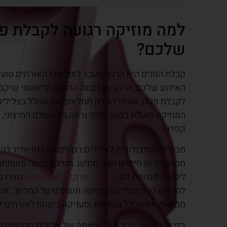
למה מוזיקה רגועה לקבלת פ
שלכם?
קבלת הפנים היא הרבה מעבר לזמן שבו האורחים טועמ
האירוע שלכם, הרגע שבו נבנה הרושם הראשוני שיקבע 
לקבלת פנים, אנחנו לא רק ממלאים את החלל בצלילים
המוזיקה פועלת כגשר בלתי נראה בין העולם החיצוני, 
קפדני.
מבחינה פסיכולוגית, לצלילים רגועים יש כוח אדיר ב
ממושכת או חיפוש חניה מתיש. מוזיקה נכונה מאותת
ליהנות. סגנונות כמו
מוזיקת טרקלין (Lounge)
נוצרו ב
להרגיש בנוח מבלי שהמוזיקה תשתלט על המרחב. זהו 
ממלאת את החלל בעדינות ומעניקה ביטחון לאורחים 
כדי להבין טוב יותר את העוצמה של צלילים מרגיעים 