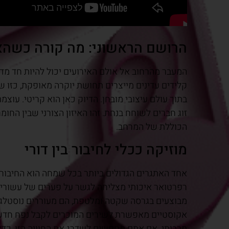
הרושם הראשוני: מה קורה כשהא
המעבר מהרחוב אל אולם האירועים יכול להיות חד מדי 
קלידים עדינים מייצרים תחושת יוקרה מאופקת, כזו 
בתוך עולם עיצובי מובחן. הדיוק כאן הוא קריטי. עו
זוג חברים לשוחח בנחת. זהו האיזון הצורני שבין הח
הכוללת של המרחב.
מוזיקה ככלי לחיבור בין דורי
אחד האתגרים הגדולים ביותר בכל שמחה הוא החיבור 
רפרטואר איכותי מצליחה לגשר על פערים של עשורים
מבוצעים בגרסה שקטה ומלטפת, הם מעוררים נוסטלגיה
אקוסטיים מאפשרת לשירים המוכרים לקבל נפח חדש ו
תרבותי. אם אתם מחפשים לשדרג את החוויה הזו, כדא