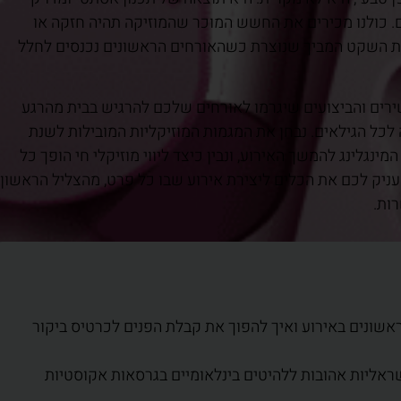
. כולנו מכירים את החשש המוכר שהמוזיקה תהיה חזקה או
שת השקט המביך שנוצרת כשהאורחים הראשונים נכנסים לחלל
ירים והביצועים שיגרמו לאורחים שלכם להרגיש בבית מהרגע
 לכל הגילאים. נבחן את המגמות המוזיקליות המובילות לשנת
ב המינגלינג להמשך האירוע, ונבין כיצד ליווי מוזיקלי חי הופך כל
ניק לכם את הכלים ליצירת אירוע שבו כל פרט, מהצליל הראשון
ות.
שונים באירוע ואיך להפוך את קבלת הפנים לכרטיס ביקור
שראליות אהובות ללהיטים בינלאומיים בגרסאות אקוסטיות