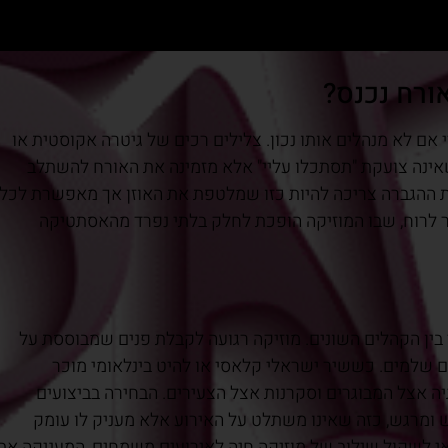
ורח נכנס?
אם לא מנהלים אותו נכון. צלילים רכים של גיטרה אקוסטית או
שאינה צועקת "תסתכלו עליי" אלא מזמינה את האורח להשתלב
צמת ההגברה צריכה להיות כזו שמלטפת את האוזן אך מאפשרת לכל
ומר לרוח, שבו המוזיקה הופכת לחלק בלתי נפרד מהאסתטיקה
בין הקהלים השונים. מוזיקה רגועה לקבלת פנים שמבוססת על
 שלמים. כששיר ישראלי קלאסי או להיט בינלאומי מוכר
 אצל המבוגרים וסקרנות אצל הצעירים. הבחירה בביצועים
מרגש, כזה שאינו משתלט על האירוע אלא מעניק לו עומק
י לשקול שילוב של מוזיקה חיה לאירועים משמחים, המעניקה את