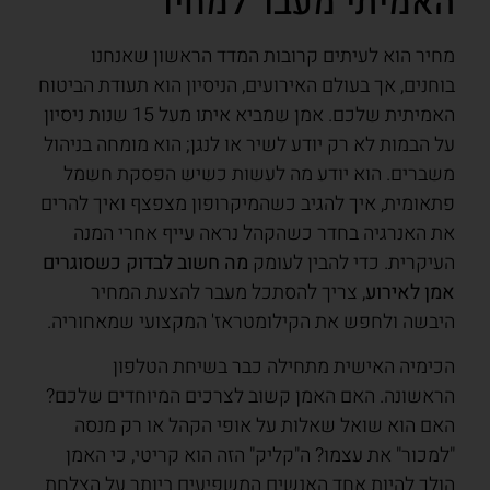
האמיתי מעבר למחיר
מחיר הוא לעיתים קרובות המדד הראשון שאנחנו
בוחנים, אך בעולם האירועים, הניסיון הוא תעודת הביטוח
האמיתית שלכם. אמן שמביא איתו מעל 15 שנות ניסיון
על הבמות לא רק יודע לשיר או לנגן; הוא מומחה בניהול
משברים. הוא יודע מה לעשות כשיש הפסקת חשמל
פתאומית, איך להגיב כשהמיקרופון מצפצף ואיך להרים
את האנרגיה בחדר כשהקהל נראה עייף אחרי המנה
העיקרית. כדי להבין לעומק
מה חשוב לבדוק כשסוגרים
אמן לאירוע
, צריך להסתכל מעבר להצעת המחיר
היבשה ולחפש את הקילומטראז' המקצועי שמאחוריה.
הכימיה האישית מתחילה כבר בשיחת הטלפון
הראשונה. האם האמן קשוב לצרכים המיוחדים שלכם?
האם הוא שואל שאלות על אופי הקהל או רק מנסה
"למכור" את עצמו? ה"קליק" הזה הוא קריטי, כי האמן
הולך להיות אחד האנשים המשפיעים ביותר על הצלחת