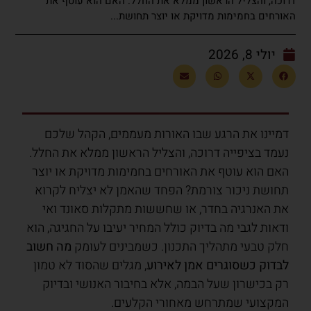
דרוכה, והצליל הראשון ממלא את החלל. האם הוא עוטף את
האורחים בחמימות מדויקת או יוצר תחושת...
יולי 8, 2026
דמיינו את הרגע שבו האורות מעממים, הקהל שלכם
נעמד בציפייה דרוכה, והצליל הראשון ממלא את החלל.
האם הוא עוטף את האורחים בחמימות מדויקת או יוצר
תחושת ניכור צורמת? הפחד שהאמן לא יצליח לקרוא
את האנרגיה בחדר, או שחששות מתקלות סאונד ואי
ודאות לגבי מה בדיוק כולל המחיר יעיבו על החגיגה, הוא
חלק טבעי מתהליך התכנון. כשמבינים לעומק
מה חשוב
לבדוק כשסוגרים אמן לאירוע
, מגלים שהסוד לא טמון
רק בכישרון שעל הבמה, אלא בחיבור האנושי ובדיוק
המקצועי שמתרחש מאחורי הקלעים.