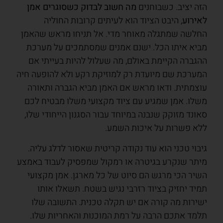
הזה יציב. כשבוחנים
מה חשוב לבדוק כשסוגרים אמן
לאירוע
, היבט הציוד הוא לעיתים קרובות החוליה
החלשה שמתגלה מאוחר מדי. אל תניחו מראש שהאמן
מביא איתו הכל. ישנם אמנים שמסתמכים על מערכת
ההגברה הקיימת באולם, מה שעלול להיות בעייתי אם
המערכת שם מיועדת רק למוזיקת רקע ולא להופעה חיה
עוצמתית. ודאו מראש אם האמן מביא הגברה ותאורה
משלו. אמן שמגיע עם ציוד מקצועי משלו מבטיח לכם
סאונד מזוקק שנבנה במיוחד עבור הסגנון הייחודי שלו,
ללא פשרות על איכות השמע.
גיבוי טכני הוא עוד נקודה קריטית שאסור לדלג עליה.
מיתר שנקרע בגיטרה או רמקול שמפסיק לעבוד באמצע
השיר הכי מרגש הם סיוט של כל מארגן. אמן מקצועי
תמיד יחזיק בציוד רזרבי נגיש בשטח. תשאלו אותו
ישירות מה קורה אם יש תקלה טכנית. התשובה שלו
תלמד אתכם הרבה על רמת המוכנות והאחריות שלו.