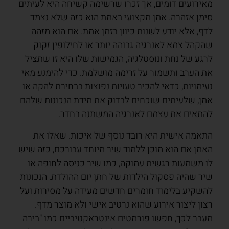
מאירועים דומים, אך זכרו שרשימה קשיחה היא לעיתים
סימן אזהרה. אמן מקצועי באמת הוא כזה שלא נצמד
לדף, אלא יודע לשנות כיוון בזמן אמת. אם הוא מזהה
שהקהל צמא לאנרגיה גבוהה יותר או לחילופין זקוק
לרגע של נחת ונוסטלגיה, הגמישות שלו היא זו שתציל
את הערב ותשמור על זרימה מושלמת. כדי להימנע מאי
נעימויות, כדאי להכיר טעויות נפוצות בבחירת להקה או
אמן, שלעיתים שוכחים לבדוק את מידת הנכונות שלהם
להתאים את עצמם לאנרגיה המשתנה בחדר.
התאמה אישית היא רובד נוסף של איכות. שאלו את
האמן אם הוא מוכן ללמוד שיר מיוחד עבורכם, כזה שיש
לו משמעות רגשית עמוקה, כמו שיר כניסה לחופה או
שיר שהיה פסקול הילדות של חתן יום ההולדת. הנכונות
להשקיע בלימוד חומרים חדשים מעידה על מסירות ועל
רצון ליצור אירוע שהוא נרטיב אישי ולא מוצר מדף.
מעבר לכך, חפשו פורמטים אינטראקטיביים כמו "בירה