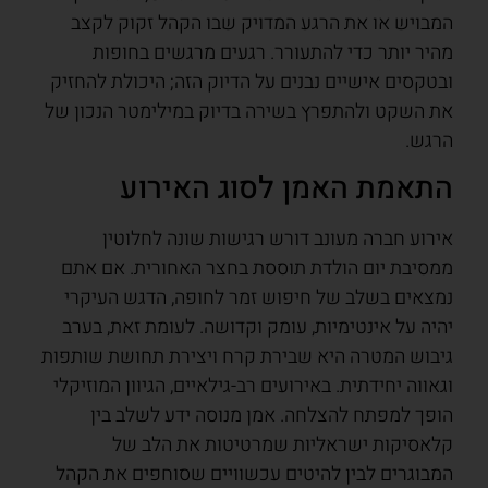
המבויש או את הרגע המדויק שבו הקהל זקוק לקצב
מהיר יותר כדי להתעורר. רגעים מרגשים בחופות
ובטקסים אישיים נבנים על הדיוק הזה; היכולת להחזיק
את השקט ולהתפרץ בשירה בדיוק במילימטר הנכון של
הרגש.
התאמת האמן לסוג האירוע
אירוע חברה מעונב דורש רגישות שונה לחלוטין
ממסיבת יום הולדת תוססת בחצר האחורית. אם אתם
נמצאים בשלב של חיפוש זמר לחופה, הדגש העיקרי
יהיה על אינטימיות, עומק וקדושה. לעומת זאת, בערב
גיבוש המטרה היא שבירת קרח ויצירת תחושת שותפות
וגאווה יחידתית. באירועים רב-גילאיים, הגיוון המוזיקלי
הופך למפתח להצלחה. אמן מנוסה ידע לשלב בין
קלאסיקות ישראליות שמרטיטות את הלב של
המבוגרים לבין להיטים עכשוויים שסוחפים את הקהל