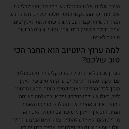
הערב שלכם. אל תהססו לבקש המלצות, ואפילו ללכת
צעד אחד קדימה; בקשו מספר טלפון של לקוח מהחודש
האחרון. שיחה קצרה עם מישהו שחווה את האמן "בזמן
אמת" יכולה להעניק לכם שקט נפשי ששום ברושור
מעוצב לא ייתן.
למה ערוץ היוטיוב הוא החבר הכי
טוב שלכם?
בעידן שבו כל אחד יכול להפיק קליפ מלוטש באולפן
עם תיקוני סאונד דיגיטליים, ערוץ היוטיוב של האמן
הופך לכלי הבדיקה האובייקטיבי ביותר. חפשו סרטוני
לייב, כאלו שצולמו בטלפון נייד או במצלמה פשוטה
במהלך אירוע אמיתי. שם תוכלו לראות את האמת
המזוקקת: איך האמן מתקשר עם הקהל, האם הוא
מחייך, האם הוא יודע להחזיק במה והאם הביצוע הקולי
שלו נשמע טוב גם בלי פילטרים. צפייה ברגעים לא