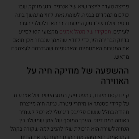
פריצה נועדה לייצר שיא של אנרגיה, רגע מזוקק שבו
כולם מתמקדים בבמה. לעומת זאת, ליווי מתמשך בונה
נרטיב שלם של רגש, המשתנה בהתאם לשלבי הערב.
לעיתים,
תפקידו של מנהל אמנים
מקצועי הוא לסייע
בדיוק הבחירה הזו, כדי לוודא שהאמן שנבחר אכן תואם
את המטרות האמנותיות והארגוניות שהגדרתם לעצמכם
מראש.
ההשפעה של מוזיקה חיה על
האווירה
קיים קסם מיוחד, כמעט פיזי, במגע הישיר של אצבעות
על קלידי פסנתר או מיתרי גיטרה. נגינה חיה מייצרת
תהודה בחלל ששום פלייבק דיגיטלי לא יכול לשחזר
באותה רמת דיוק. הערך המוסף של אמן שמשלב בין
הנחיה לשירה הוא היכולת שלו להגיב למה שקורה בקהל
בזמן אמת. הוא מזהה את המבט המתרגש, את החיוך