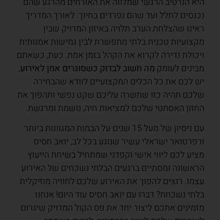
היא הנרטיב הרגשי שמלווה את האורחים מהרגע שהם
נכנסים לחלל ועד שהם נפרדים בחיוך. לאורך המדריך
ראינו שהצלחת הערב תלויה באיזון המדויק שבין
מקצועיות טכנית בלתי מתפשרת לבין גמישות אמנותית
ויכולת נדירה לקרוא את הקהל בזמן אמת. כעת, כשאתם
מבינים לעומק
מה חשוב לבדוק כשסוגרים אמן לאירוע
,
יש לכם את כל הכלים המקצועיים לוודא שהבחירה
שלכם תהיה כזו שתשרה עליכם שקט נפשי ותהפוך את
החזון האסתטי שלכם למציאות חיה, נושמת ומרגשת.
עם ניסיון של מעל 15 שנים על הבמות המגוונות ביותר
ורפרטואר ישראלי עשיר שנוגע בכל לב, יואב חסיס
מציע לכם ליווי אישי וקפדני שמתחיל בשיחת הייעוץ
הראשונה ומסתיים ברגעים הבלתי נשכחים של האירוע
עצמו. רוצים להפוך את האירוע שלכם לחוויה מוזיקלית
בלתי נשכחת? דברו עם יואב חסיס עוד היום! אנחנו
מזמינים אתכם ליצור יחד את פס הקול המדויק שיגרום