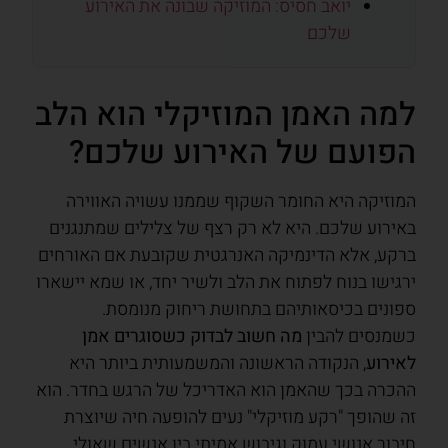
יואב חסיס: המוזיקה שבונה את האירוע
שלכם
למה האמן המוזיקלי הוא הלב
הפועם של האירוע שלכם?
המוזיקה היא החומר השקוף שממנו עשויה האווירה
באירוע שלכם. היא לא רק רצף של צלילים שמתנגנים
ברקע, אלא הדינמיקה האנרגטית שקובעת אם האורחים
ירגישו בנוח לפתוח את הלב ולשיר יחד, או שמא יישארו
ספונים בכיסאותיהם בתחושת ריחוק מנומסת.
כשמנסים להבין
מה חשוב לבדוק כשסוגרים אמן
לאירוע
, הנקודה הראשונה והמשמעותית ביותר היא
ההכרה בכך שהאמן הוא האדריכל של הרגש בחדר. הוא
זה שהופך "רקע מוזיקלי" נעים להופעה חיה שיוצרת
חיבור אנושי עמוק וגיבוש אמיתי בין אנשים שאולי