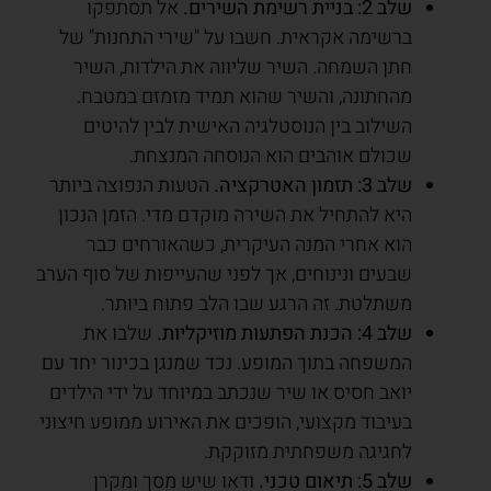
שלב 2: בניית רשימת השירים.
אל תסתפקו
ברשימה אקראית. חשבו על "שירי התחנות" של
חתן השמחה. השיר שליווה את הילדות, השיר
מהחתונה, והשיר שהוא תמיד מזמזם במטבח.
השילוב בין הנוסטלגיה האישית לבין להיטים
שכולם אוהבים הוא הנוסחה המנצחת.
שלב 3: תזמון האטרקציה.
הטעות הנפוצה ביותר
היא להתחיל את השירה מוקדם מדי. הזמן הנכון
הוא אחרי המנה העיקרית, כשהאורחים כבר
שבעים ונינוחים, אך לפני שהעייפות של סוף הערב
משתלטת. זה הרגע שבו הלב פתוח ביותר.
שלב 4: הכנת הפתעות מוזיקליות.
שלבו את
המשפחה בתוך המופע. נכד שמנגן בכינור יחד עם
יואב חסיס או שיר שנכתב במיוחד על ידי הילדים
בעיבוד מקצועי, הופכים את האירוע ממופע חיצוני
לחגיגה משפחתית מזוקקת.
שלב 5: תיאום טכני.
ודאו שיש מסך ומקרן