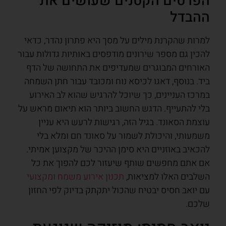
הפרטים הקטנים שעושים את
ההבדל
למרות שהקרנת מילים על מסך היא פתרון נהדר, כדאי
להכין גם מספר שירונים מודפסים באותיות גדולות עבור
האורחים המבוגרים שמעדיפים את התחושה של הדף
ביד. בנוסף, דאגו לכיסא נוח ומכובד עבור חתן השמחה
במרכז העניינים, כך שיוכל להרגיש שהוא לב האירוע
בלי להתעייף. הדגש החשוב ביותר הוא תיאום מראש על
עוצמת הסאונד. בגיל הזה, רגישות לרעש היא עניין
משמעותי, והיכולת לשמור על סאונד חם ומלא בלי
להכאיב באוזניים היא סימן ההיכר של מקצוען אמיתי.
אם אתם מחפשים שותף שיעזור לכם להפוך את כל
השלבים האלו למציאות,
תכנון אירוע משמח ומקצועי
עם יואב חסיס יבטיח שהכול יתקתק בדיוק לפי החזון
שלכם.