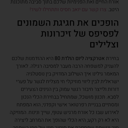
אורח החיים ואת הפנימיות שלכם בתוך סביבה מתוכננת
היטב.
צרו קשר עם יואב חסיס ותתחילו לשיר!
הופכים את חגיגת השמונים
לפסיפס של זיכרונות
וצלילים
בחירת
אטרקציה ליום הולדת 80
היא ההזדמנות שלכם
להעניק למשפחה הרבה מעבר למסיבה רגילה. לאורך
המאמר גילינו איך השילוב המדויק בין נוסטלגיה
ישראלית לבין ליווי מוזיקלי חי מצליח לגשר על פערי
דורות ולייצר חיבור רגשי עמוק בין הנינים הצעירים
לסבא. תכנון מושכל, שמתחיל בבחירת הכלי הנכון
ומסתיים בבניית רפרטואר אישי וקפדני, הוא המפתח
לאירוע שבו כל אורח מרגיש עטוף, שייך ונינוח. המוזיקה
היא לא רק רקע; היא הכלי שהופך את המרחב ליצירה
חיה ונושמת שמספרת את סיפור חייו של חתן השמחה.