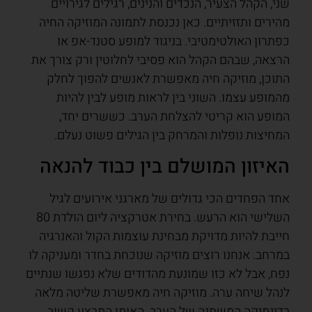
שני, הקהל הצעיר, הנכדים והנינים, רגילים לגירויים
מהירים ותזזיתיים. כאן נכנסת לתמונה המוזיקה החיה
כפתרון האולטימטיבי. בניגוד למופע סטנד-אפ או
הרצאה, שבהם הקהל הוא פסיבי לחלוטין ורק צורך את
התוכן, מוזיקה חיה מאפשרת לאנשים להפוך לחלק
מהמופע עצמו. השוני בין לראות מופע לבין להיות
המופע הוא קריטי להצלחת הערב. כששרים יחד,
המחיצות נופלות והמרחק בין הגילים פשוט נעלם.
האיזון המושלם בין כבוד להנאה
אחד הפחדים הכי גדולים של מארגני אירועים לגיל
השלישי הוא הרעש. בחירת אטרקציה ליום הולדת 80
חייבת להיות מדויקת מבחינת עוצמות הקול והאנרגיה
במרחב. אנחנו רוצים מוזיקה שנוכחת בחדר ומעניקה לו
נפח, אבל לא כזו שמונעת מהדודים שלא נפגשו שנתיים
לנהל שיחה ערה. מוזיקה חיה מאפשרת שליטה מלאה
בדינמיקה המשתנה של הערב. האומן המבצע קשוב