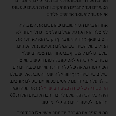
הערב. השירה המשותפת מחברת בין כולם, מהנכדים
הצעירים ועד לחברים הוותיקים, ויוצרת רגעים שפשוט
אי אפשר להישאר אדישים אליהם.
אחד הדברים הכי חשובים שהופכים את הערב הזה
למוצלח הוא הקרנת המילים על מסך גדול. אנחנו לא
רוצים שאף אחד ירגיש בחוץ רק כי הוא לא זוכר את
המילים של השיר. כשהמילים מופיעות מול העיניים,
כולם יכולים להצטרף בביטחון, גם הצעירים שלא
מכירים את כל הקלאסיקות. זה פתרון פשוט שיוצר
השתתפות מלאה של כל החדר. השירים שנבחרים הם
שילוב של שירי ארץ ישראל הישנה והטובה, אלו שכולנו
גדלנו עליהם, יחד עם להיטים עכשוויים שכולם אוהבים.
ההיסטוריה של שירה בציבור בישראל
מראה שזה תמיד
היה הכלי הכי חזק שלנו לחיבור חברתי, וביום הולדת 80
זה הופך לסיפור חיים מוזיקלי ומרגש.
מה שהופך את הערב לעוד יותר אישי אלו הסיפורים