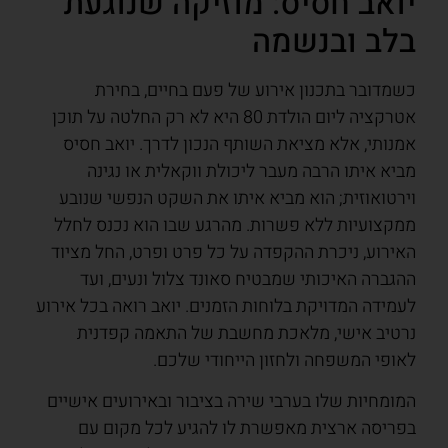
יואב חסיס: מוזיקה שנוגעת
בלב ובנשמה
כשמדובר בתכנון אירוע של פעם בחיים, בחירת
אטרקציה ליום הולדת 80 היא לא רק החלטה על תוכן
אמנותי, אלא מציאת השותף הנכון לדרך. יואב חסיס
מביא איתו הרבה מעבר ליכולת ווקאלית או נגינה
וירטואוזית; הוא מביא איתו את השקט הנפשי שנובע
ממקצועיות ללא פשרות. מהרגע שבו הוא נכנס לחלל
האירוע, ניכרת ההקפדה על כל פרט ופרט, החל מציוד
ההגברה האיכותי שמבטיח סאונד צלול ונעים, ועד
לעמידה המדויקת בלוחות הזמנים. יואב רואה בכל אירוע
נרטיב אישי, מלאכת מחשבת של התאמה קפדנית
לאופי המשפחה ולחזון הייחודי שלכם.
המומחיות שלו בערבי שירה בציבור ובאירועים אישיים
בפריסה ארצית מאפשרת לו להגיע לכל מקום עם