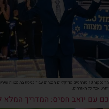
רגע הכניסה לאולם הוא ה"מאני טיים" של האירוע. במאמר נסקור 10 פורמטים מוזיקליים מנצח
ייחרט אצל כל האורחים.
 עם יואב חסיס: המדריך המלא לשנת