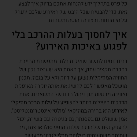
כל פרט בתהליך ידע להנחות אתכם בדיוק איך לבצע
זאת, כדי להבטיח שכל היבט של האירוע שלכם יתנהל
על מי מנוחות ובצורה רהוטה ומכובדת.
איך לחסוך בעלות ההרכב בלי
לפגוע באיכות האירוע?
רבים נוטים לחשוב שאיכות בלתי מתפשרת מחייבת
בהכרח תקציב עתק, אך האמת היא שעיצוב נכון של
החוויה המוזיקלית נשען על דיוק ולא על בזבוז. תכנון
מושכל מאפשר לכם להשיג את אותה יוקרה מאופקת
ואווירה מרגשת תוך ניהול חכם של המשאבים. אחת
הדרכים היעילות ביותר להשפיע על
עלות הרכב מוזיקלי
לאירוע
היא בחירה במוזיקאי "מולטי-אינסטרומנטליסט".
אמן ששולט גם בפסנתר, גם בגיטרה וגם בשירה, יכול
להעניק נפח של הרכב שלם במופע סולו או צמד, מה
שחוסך משמעותית בעלויות מבלי לגרוע מהעושר