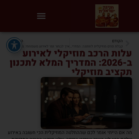
איך אשמח אתכם?
מי אני ולמה מוזיקה?
הקודם
הבא
קבלת פנים מוזיקלית לחתונה: המדריך המלא ליצירת אווירה קסומה ב-2026
איך לבחור זמר לאירוע משפחתי: צ׳ק-ליסט בן 12 צעדים
עלות הרכב מוזיקלי לאירוע
ב-2026: המדריך המלא לתכנון
תקציב מוזיקלי
מה אם הייתי אומר לכם שההחלטה המוזיקלית הכי חשובה באירוע