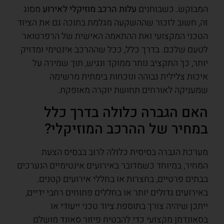
המבוקש. כשבוחנים
עלות הרכב מוזיקלי לאירוע
מסוג
זה, חשוב לזכור שההשקעה מגלמת בתוכה גם את הציוד
הטכני המקצועי ואת ההתאמה האישית של הרפרטואר
לטעם שלכם. בדרך כלל, ככל שההרכב אינטימי ומדויק
יותר, כך התקציב נותר ממוקד ונגיש, תוך שמירה על
איכות צלילית גבוהה ונוכחות בימתית מרשימה
שמעניקה לאורחים תחושת יוקרה מאופקת.
האם הגברה כלולה בדרך כלל
במחיר של ההרכב המוזיקלי?
מערכת הגברה בסיסית כלולה לרוב בבסיס הצעת
המחיר, במיוחד כשמדובר באירועים אינטימיים הנערכים
בבתים פרטיים, בחצרות או בחללי אירועים קטנים.
באירועים גדולים יותר או בחללים פתוחים רחבי ידיים,
ייתכן שיהיה צורך בתוספת ציוד טכני ייעודי או
בסאונדמן מקצועי כדי להבטיח פיזור סאונד מושלם