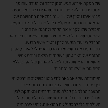
של הפקת אירוע, הגיע הזמן לדבר על הגורם שהופך
מספרים בטבלה לזיכרונות שנשארים בלב. יואב חסיס
מביא איתו ניסיון של 15 שנה במלאכת המחשבת של
התאמת פתרונות מוזיקליים לכל סוג של חגיגה ותקציב.
היכולת שלו לקרוא את הקהל ולתרגם את החזון
האסתטי שלכם למציאות חיה בשטח היא זו שיוצרת את
ההבדל בין עוד הופעה לבין נרטיב אישי מרגש.
כשבוחנים את נושא
עלות הרכב מוזיקלי לאירוע
, הערך
המוסף של יואב טמון בשקיפות מלאה וביחס אישי
מהשיחה הראשונה ועד לצליל האחרון של הערב, ללא
הפתעות או "עלויות נסתרות".
הייחודיות של יואב באה לידי ביטוי בשילוב הווירטואוזי
בין פסנתר, גיטרה ושירה בציבור תחת מופע אחד.
המעבר החלק בין קבלת פנים יוקרתית ומאופקת לבין
ערב "בירה ונשירה" סוער מאפשר לכם ליהנות מכל
העולמות בלי להכפיל את ההוצאות. זוהי יצירה חיה