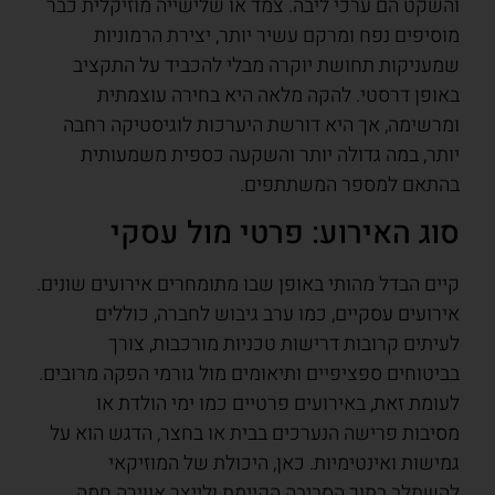
והשקט הם ערכי ליבה. צמד או שלישייה מוזיקלית כבר
מוסיפים נפח ומרקם עשיר יותר, יצירת הרמוניות
שמעניקות תחושת יוקרה מבלי להכביד על התקציב
באופן דרסטי. להקה מלאה היא בחירה עוצמתית
ומרשימה, אך היא דורשת היערכות לוגיסטיקה רחבה
יותר, במה גדולה יותר והשקעה כספית משמעותית
בהתאם למספר המשתתפים.
סוג האירוע: פרטי מול עסקי
קיים הבדל מהותי באופן שבו מתומחרים אירועים שונים.
אירועים עסקיים, כמו ערב גיבוש לחברה, כוללים
לעיתים קרובות דרישות טכניות מורכבות, צורך
בביטוחים ספציפיים ותיאומים מול גורמי הפקה מרובים.
לעומת זאת, באירועים פרטיים כמו ימי הולדת או
מסיבות פרישה הנערכים בבית או בחצר, הדגש הוא על
גמישות ואינטימיות. כאן, היכולת של המוזיקאי
להשתלב בתוך הסביבה הקיימת ולייצר אווירה חמה