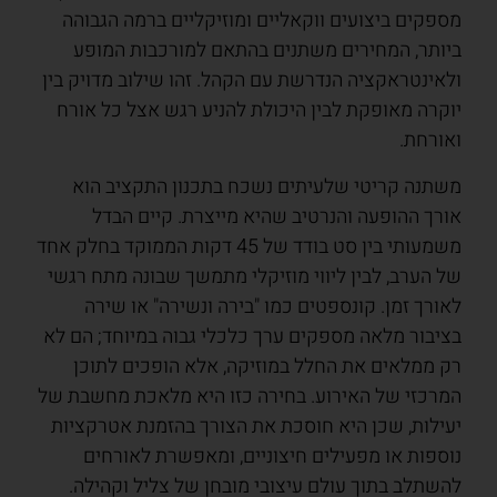
מספקים ביצועים ווקאליים ומוזיקליים ברמה הגבוהה
ביותר, המחירים משתנים בהתאם למורכבות המופע
ולאינטראקציה הנדרשת עם הקהל. זהו שילוב מדויק בין
יוקרה מאופקת לבין היכולת להניע רגש אצל כל אורח
ואורחת.
משתנה קריטי שלעיתים נשכח בתכנון התקציב הוא
אורך ההופעה והנרטיב שהיא מייצרת. קיים הבדל
משמעותי בין סט בודד של 45 דקות הממוקד בחלק אחד
של הערב, לבין ליווי מוזיקלי מתמשך שבונה מתח רגשי
לאורך זמן. קונספטים כמו "בירה ונשירה" או שירה
בציבור מלאה מספקים ערך כלכלי גבוה במיוחד; הם לא
רק ממלאים את החלל במוזיקה, אלא הופכים לתוכן
המרכזי של האירוע. בחירה כזו היא מלאכת מחשבת של
יעילות, שכן היא חוסכת את הצורך בהזמנת אטרקציות
נוספות או מפעילים חיצוניים, ומאפשרת לאורחים
להשתלב בתוך עולם עיצובי מובחן של צליל וקהילה.