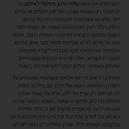
כשבוחנים את נושא
עלות הרכב מוזיקלי לאירוע
, קל
להתמקד רק בשעות שבהן האורחים רוקדים או שרים
יחד. אלא שהצעת מחיר מקצועית היא כמו קרחון;
החלק הגלוי לעין הוא ההופעה עצמה, אך מתחת לפני
השטח מסתתרת עבודה לוגיסטית וטכנית רחבה. תכנון
נכון של אירוע דורש שקיפות מלאה לגבי אותן 'עלויות
שקופות' שהופכות הפקה חובבנית ליצירה מוקפדת
ומעוררת השראה. אלו הפרטים הקטנים שמבטיחים
שהחזון האסתטי שלכם יהפוך למציאות חיה בשטח.
המרחק הגיאוגרפי הוא אלמנט משמעותי שמשפיע על
השורה התחתונה. הגעה של הרכב עם ציוד רב מצפון
לדרום אינה רק עניין של דלק, אלא של שעות עבודה
נוספות בדרכים, פריקה והעמסה. השקט הנפשי שלכם
נובע מהידיעה שהאמנים מגיעים זמן רב לפני תחילת
האירוע כדי לוודא שכל כבל וכל מיקרופון מונחים בדיוק
במקומם. השעות הללו, שבהן החלל הריק הופך למרחב